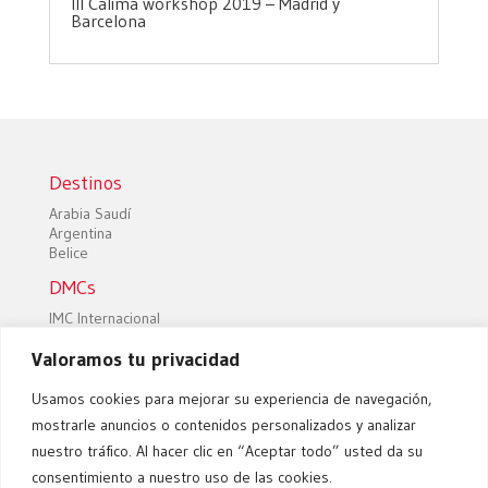
III Calima workshop 2019 – Madrid y
Barcelona
Destinos
Arabia Saudí
Argentina
Belice
DMCs
IMC Internacional
Across Morocco
Valoramos tu privacidad
Africa for Tourism
Sobre Calima
Usamos cookies para mejorar su experiencia de navegación,
Sobre nosotros
mostrarle anuncios o contenidos personalizados y analizar
MICE
nuestro tráfico. Al hacer clic en “Aceptar todo” usted da su
Ferias y Eventos
consentimiento a nuestro uso de las cookies.
Contacto