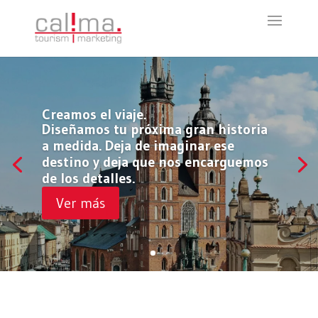
Creamos el viaje.
Diseñamos tu próxima gran historia
a medida. Deja de imaginar ese
destino y deja que nos encarguemos
de los detalles.
Ver más