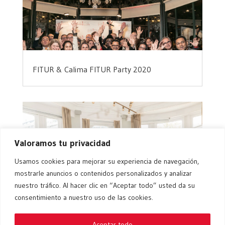
FITUR & Calima FITUR Party 2020
Valoramos tu privacidad
Usamos cookies para mejorar su experiencia de navegación,
mostrarle anuncios o contenidos personalizados y analizar
nuestro tráfico. Al hacer clic en “Aceptar todo” usted da su
III Calima workshop 2019 – Madrid y
Barcelona
consentimiento a nuestro uso de las cookies.
Aceptar todo